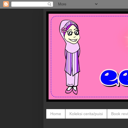
Home
Koleksi cerita/puisi
Book rev