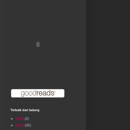
Terbaik dari ladang
►
2014
(2)
►
2013
(35)