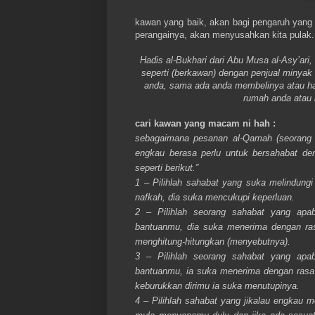
kawan yang baik, akan bagi pengaruh yang b
perangainya, akan menyusahkan kita pulak
Hadis al-Bukhari dari Abu Musa al-Asy’ari
seperti (berkawan) dengan penjual minyak
anda, sama ada anda membelinya atau h
rumah anda atau 
cari kawan yang macam ni hah :
sebagaimana pesanan al-Qamah (seorang 
engkau berasa perlu untuk bersahabat de
seperti berikut.”
1 – Pilihlah sahabat yang suka melindungi 
nafkah, dia suka mencukupi keperluan.
2 – Pilihlah seorang sahabat yang apa
bantuanmu, dia suka menerima dengan rasa
menghitung-hitungkan (menyebutnya).
3 – Pilihlah seorang sahabat yang apa
bantuanmu, ia suka menerima dengan rasa 
keburukkan dirimu ia suka menutupinya.
4 – Pilihlah sahabat yang jikalau engkau m