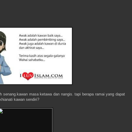
 senang.kawan masa ketawa dan nangis. tapi berapa ramai yang dapat
khianati kawan sendiri?