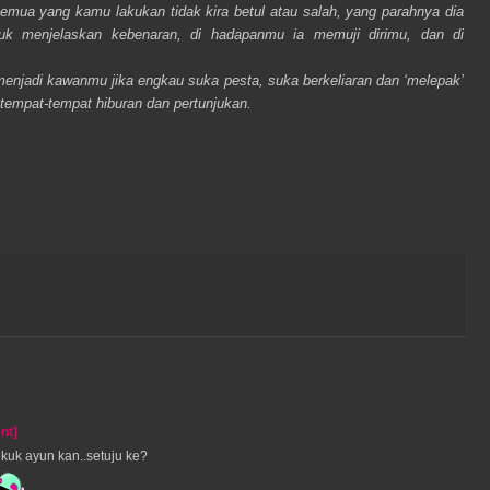
mua yang kamu lakukan tidak kira betul atau salah, yang parahnya dia
tuk menjelaskan kebenaran, di hadapanmu ia memuji dirimu, dan di
 menjadi kawanmu
jika engkau suka pest
a, suka berkeliaran dan ‘melepak’
tempat-tempat hiburan dan pertunjukan.
nt]
k ayun kan..setuju ke?