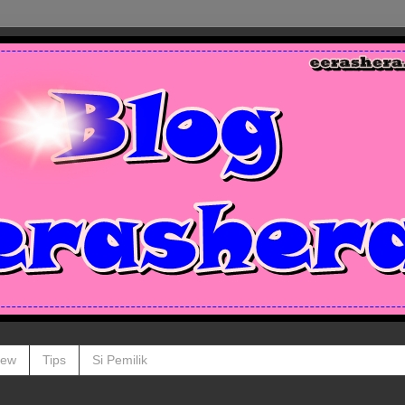
iew
Tips
Si Pemilik