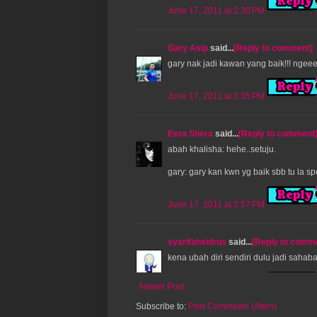
June 17, 2011 at 2:30 PM
Gary Asip
said...
[Reply to comment]
gary nak jadi kawan yang baik!!! ngeeee
June 17, 2011 at 2:35 PM
Eera Shera
said...
[Reply to comment
abah khalisha: hehe..setuju.
gary: gary kan kwn yg baik sbb tu la s
June 17, 2011 at 2:57 PM
syarifahsidrus
said...
[Reply to comm
kena ubah diri sendiri dulu jadi sahab
Newer Post
June 17, 2011 at 3:10 PM
Subscribe to:
Post Comments (Atom)