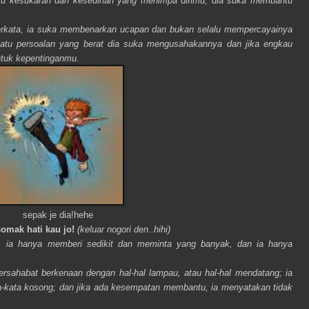
tu kesukaran dan kesedihan yang menimpa dirimu, dia suka membantu
.
 berkata, ia suka membenarkan ucapan dan bukan selalu mempercayainya
atu persoalan yang berat dia suka mengusahakannya dan jika engkau
ntuk kepentinganmu.
sepak je dia!hehe
omak hati kau jo!
(keluar nogori den..hihi)
, ia hanya memberi sedikit dan meminta yang banyak, dan ia hanya
ersahabat berkenaan dengan hal-hal lampau, atau hal-hal mendatang; ia
-kata kosong; dan jika ada kesempatan membantu, ia menyatakan tidak