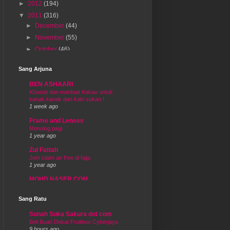
►
2012
(194)
▼
2011
(316)
►
December
(44)
►
November
(55)
►
October
(46)
►
September
(31)
Sang Arjuna
►
August
(11)
BEN ASHAARI
►
July
(16)
Khasiat dan manfaat Kakao untuk
▼
June
(59)
kanak kanak dan kaki sukan !
1 week ago
Jom Reka Dialog
Lega lepas berhoneymoon
Frame and Lenses
Monolog pagi
segmen dan jom dapatkan 1000
1 year ago
follower bulan ini
Shamsul Yusof ajak aku berlakon
Zul Fattah
filem arahan dia!
Jom claim air free di fajja
1 year ago
Honeymoon 3 hari 2 malam
MOHD NASER.COM
Luahkan cinta: diterima atau
เคล็ดลับการใช้ยานอนหลับให้
ditolak?
ปลอดภัย
Sang Ratu
Macam mana nak tegur orang
3 years ago
yang tak solat?
Sunah Suka Sakura dot com
The Other Khairul
Pemandu pelancong ambil
Beli Buah Dekat Fruitbox Cyberjaya
Kelemahan dan Keburukan Seseorang
kesempatan
9 hours ago