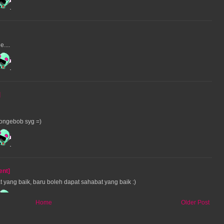
....
]
pongebob syg =)
ent]
at yang baik, baru boleh dapat sahabat yang baik :)
Home
Older Post