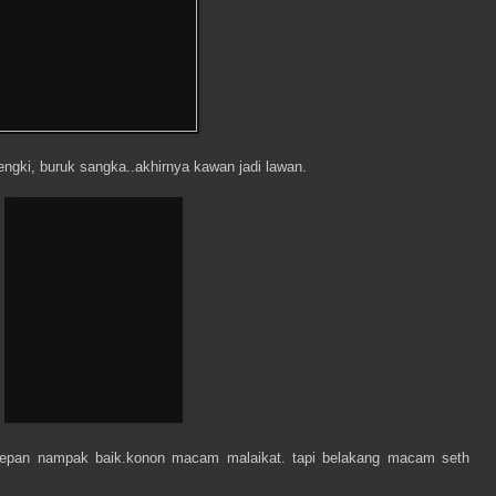
dengki, buruk sangka..akhirnya kawan jadi lawan.
l..depan nampak baik.konon macam malaikat. tapi belakang macam seth